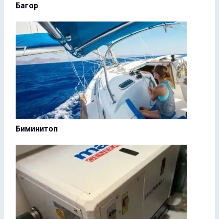
Багор
Биминитоп