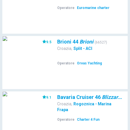
Operatore
Euromarine charter
Brioni 44
Brioni
9.5
(
66527
)
Croazia
,
Split - ACI
Operatore
Orvas Yachting
Bavaria Cruiser 46
Blizzard
9.1
(
653
Croazia
,
Rogoznica - Marina
Frapa
Operatore
Charter 4 Fun