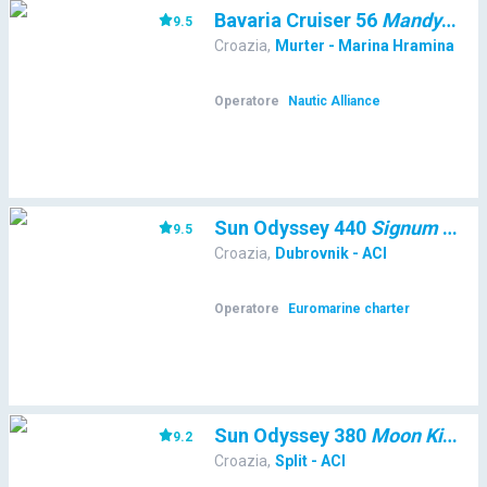
Bavaria Cruiser 56
Mandy
9.5
(
3756
Croazia
,
Murter - Marina Hramina
Operatore
Nautic Alliance
Sun Odyssey 440
Signum Alfa
9.5
(
Croazia
,
Dubrovnik - ACI
Operatore
Euromarine charter
Sun Odyssey 380
Moon Kiss
9.2
(
61
Croazia
,
Split - ACI