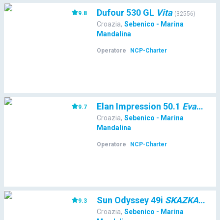
Dufour 530 GL
Vita
9.8
(
32556
)
Croazia
,
Sebenico - Marina
Mandalina
Operatore
NCP-Charter
Elan Impression 50.1
Evana
9.7
(
60
Croazia
,
Sebenico - Marina
Mandalina
Operatore
NCP-Charter
Sun Odyssey 49i
SKAZKA
9.3
(
21116
Croazia
,
Sebenico - Marina