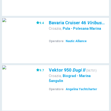
Bavaria Cruiser 46
Viribus Unitis
9.4
Croazia
,
Pula - Polesana Marina
Operatore
Nautic Alliance
Vektor 950
Dugi II
9.7
(
36751
)
Croazia
,
Biograd - Marina
Šangulin
Operatore
Angelina Yachtcharter