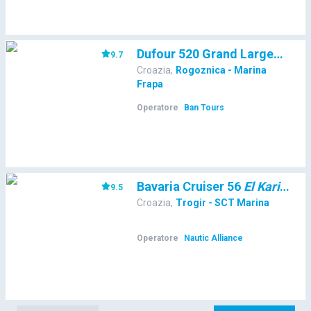
Dufour 520 Grand Large
Maver
9.7
Croazia
,
Rogoznica - Marina
Frapa
Operatore
Ban Tours
Bavaria Cruiser 56
El Karinjo
9.5
(
3
Croazia
,
Trogir - SCT Marina
Operatore
Nautic Alliance