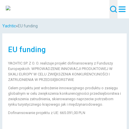
Yachtic
»
EU funding
EU funding
YACHTIC SP. Z O. O. realizuje projekt dofinansowany z Funduszy
Europejskich: WPROWADZENIE INNOWACJI PRODUKTOWEJ W
SKALI EUROPY W CELU ZWIĘKSZENIA KONKURENCYJNOŚCI I
ZATRUDNIENIA W PRZEDSIĘBIORSTWIE
Celem projektu jest wdrożenie innowacyjnego produktu o zasięgu
globalnym w celu zwiększenia konkurencyjności przedsiębiorstwa i
zwiększenia zatrudnienia, skierowanego naprzeciw potrzebom
rynku turystycznego krajowego jak i międzynarodowego.
Dofinansowanie projektu z UE: 665.091,00 PLN