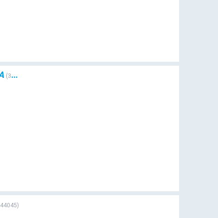
A
(
39481
)
44045
)