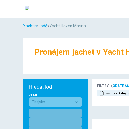
Yachtic
»
Lodě
»
Yacht Haven Marina
Pronájem jachet v Yacht 
Hledat loď
FILTRY
(
ODSTRAŇ
Termín
na 8 dny 
ZEMĚ
Thajsko