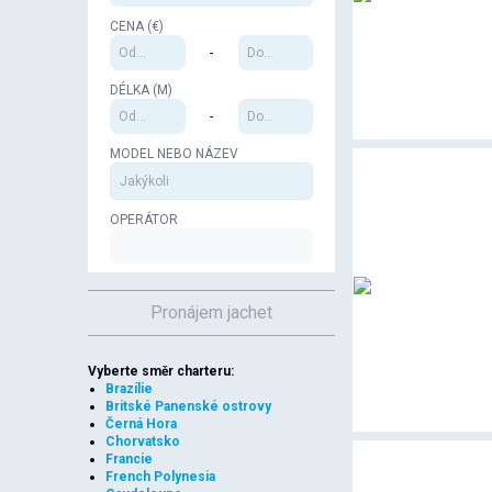
CENA (€)
-
DÉLKA (M)
-
MODEL NEBO NÁZEV
OPERÁTOR
Pronájem jachet
Vyberte směr charteru:
Brazílie
Britské Panenské ostrovy
Černá Hora
Chorvatsko
Francie
French Polynesia