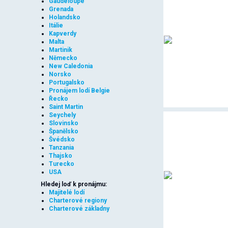
Gaudeloupe
Grenada
Holandsko
Itálie
Kapverdy
Malta
Martinik
Německo
New Caledonia
Norsko
Portugalsko
Pronájem lodí Belgie
Řecko
Saint Martin
Seychely
Slovinsko
Španělsko
Švédsko
Tanzania
Thajsko
Turecko
USA
Hledej loď k pronájmu:
Majitelé lodí
Charterové regiony
Charterové základny