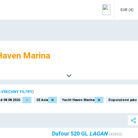
EUR
(
€
)
Haven Marina
 VŠECHNY FILTRY
)
od 08.08.2026
SE Asia
Yacht Haven Marina
Doporučené jako 
Dufour 520 GL
LAGAN
(
43803
)