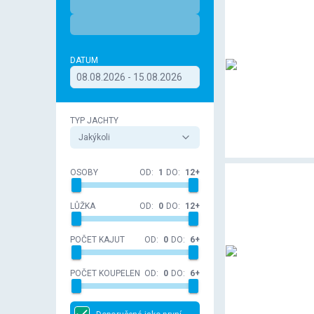
DATUM
08.08.2026 - 15.08.2026
TYP JACHTY
Jakýkoli
OSOBY
OD:
1
DO:
12+
LŮŽKA
OD:
0
DO:
12+
POČET KAJUT
OD:
0
DO:
6+
POČET KOUPELEN
OD:
0
DO:
6+