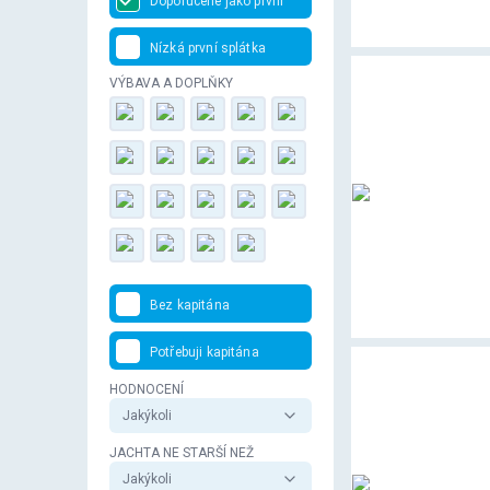
Doporučené jako první
Nízká první splátka
VÝBAVA A DOPLŇKY
Bez kapitána
Potřebuji kapitána
HODNOCENÍ
Jakýkoli
JACHTA NE STARŠÍ NEŽ
Jakýkoli