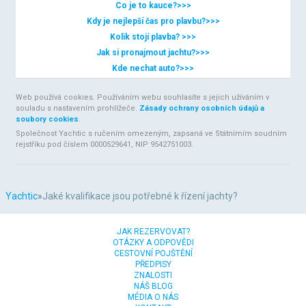
Co je to kauce?
>>>
Kdy je nejlepší čas pro plavbu?
>>>
Kolik stojí plavba?
>>>
Jak si pronajmout jachtu?
>>>
Kde nechat auto?
>>>
Web používá cookies. Používáním webu souhlasíte s jejich užíváním v
souladu s nastavením prohlížeče.
Zásady ochrany osobních údajů a
soubory cookies
.
Společnost Yachtic s ručením omezeným, zapsaná ve Státnímím soudním
rejstříku pod číslem 0000529641, NIP 9542751003.
Yachtic
»
Jaké kvalifikace jsou potřebné k řízení jachty?
JAK REZERVOVAT?
OTÁZKY A ODPOVĚDI
CESTOVNÍ POJŠTĚNÍ
PŘEDPISY
ZNALOSTI
NÁŠ BLOG
MÉDIA O NÁS