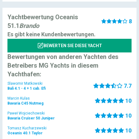
Yachtbewertung Oceanis
8
51.1
Brando
Es gibt keine Kundenbewertungen.
BEWERTEN SIE DIESE YACHT
Bewertungen von anderen Yachten des
Betreibers MG Yachts in diesem
Yachthafen:
Slawomir Matkowski
7.7
Bali 4.1 - 4 + 1 cab.
Efi
Marcin Kulas
10
Bavaria C45
Nutmeg
Paweł Wojciechowski
10
Bavaria Cruiser 50
Juniper
Tomasz Kucharzewski
10
Oceanis 40.1
Taylor