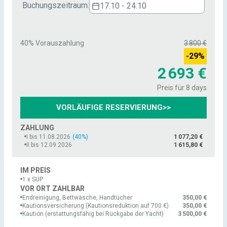
Buchungszeitraum:
17.10 - 24.10
40% Vorauszahlung
3 800 €
-
29
%
2 693 €
Preis für 8 days
VORLÄUFIGE RESERVIERUNG
>>
ZAHLUNG
I bis 11.08.2026
(40%)
1 077,20 €
II bis 12.09.2026
1 615,80 €
IM PREIS
1 x SUP
VOR ORT ZAHLBAR
Endreinigung, Bettwäsche, Handtücher
350,00 €
Kautionsversicherung (Kautionsreduktion auf 700 €)
350,00 €
Kaution (erstattungsfähig bei Rückgabe der Yacht)
3 500,00 €