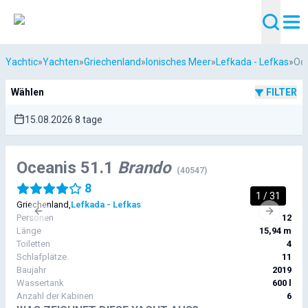
Yachtic
»
Yachten
»
Griechenland
»
Ionisches Meer
»
Lefkada - Lefkas
»
Oce
Wählen
FILTER
15.08.2026 8 tage
Oceanis 51.1
Brando
(
40547
)
8
1
/
31
Griechenland
,
Lefkada - Lefkas
Previous slide
Next sli
Personen
12
Länge
15,94 m
Toiletten
4
Schlafplätze.
11
Baujahr
2019
Wassertank
600 l
Anzahl der Kabinen
6