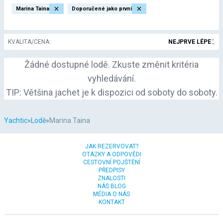
Marina Taina
Doporučené jako první
KVALITA/CENA
:
NEJPRVE LÉPE
Žádné dostupné lodě. Zkuste změnit kritéria
vyhledávání.
TIP: Většina jachet je k dispozici od soboty do soboty.
Yachtic
»
Lodě
»
Marina Taina
JAK REZERVOVAT?
OTÁZKY A ODPOVĚDI
CESTOVNÍ POJŠTĚNÍ
PŘEDPISY
ZNALOSTI
NÁŠ BLOG
MÉDIA O NÁS
KONTAKT